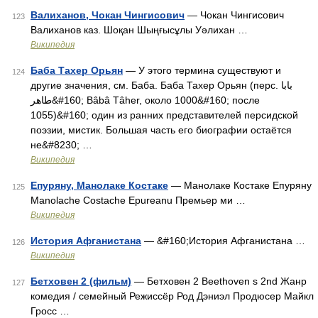
Валиханов, Чокан Чингисович
— Чокан Чингисович
123
Валиханов каз. Шоқан Шыңғысұлы Уәлихан …
Википедия
Баба Тахер Орьян
— У этого термина существуют и
124
другие значения, см. Баба. Баба Тахер Орьян (перс. بابا
طاهر‎&#160; Bâbâ Tâher, около 1000&#160; после
1055)&#160; один из ранних представителей персидской
поэзии, мистик. Большая часть его биографии остаётся
не&#8230; …
Википедия
Епуряну, Манолаке Костаке
— Манолаке Костаке Епуряну
125
Manolache Costache Epureanu Премьер ми …
Википедия
История Афганистана
— &#160;История Афганистана …
126
Википедия
Бетховен 2 (фильм)
— Бетховен 2 Beethoven s 2nd Жанр
127
комедия / семейный Режиссёр Род Дэниэл Продюсер Майкл
Гросс …