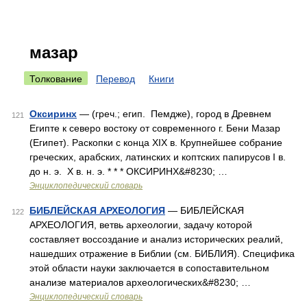
мазар
Толкование
Перевод
Книги
Оксиринх
— (греч.; егип. Пемдже), город в Древнем
121
Египте к северо востоку от современного г. Бени Мазар
(Египет). Раскопки с конца XIX в. Крупнейшее собрание
греческих, арабских, латинских и коптских папирусов I в.
до н. э. X в. н. э. * * * ОКСИРИНХ&#8230; …
Энциклопедический словарь
БИБЛЕЙСКАЯ АРХЕОЛОГИЯ
— БИБЛЕЙСКАЯ
122
АРХЕОЛОГИЯ, ветвь археологии, задачу которой
составляет воссоздание и анализ исторических реалий,
нашедших отражение в Библии (см. БИБЛИЯ). Специфика
этой области науки заключается в сопоставительном
анализе материалов археологических&#8230; …
Энциклопедический словарь