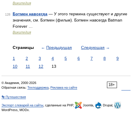
Википедия
Бэтмен навсегда
— У этого термина существуют и другие
128
значения, см. Бэтмен (фильм). Бэтмен навсегда Batman
Forever …
Википедия
Страницы
←
Предыдущая
Следующая
→
1
2
3
4
5
6
7
8
9
10
11
12
13
© Академик, 2000-2026
18+
Обратная связь:
Техподдержка
,
Реклама на сайте
👣 Путешествия
Экспорт словарей на сайты
, сделанные на PHP,
Joomla,
Drupal,
WordPress, MODx.